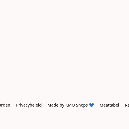
arden
Privacybeleid
Made by KMO Shops 💙
Maattabel
R