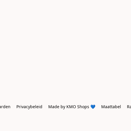
arden
Privacybeleid
Made by KMO Shops 💙
Maattabel
R