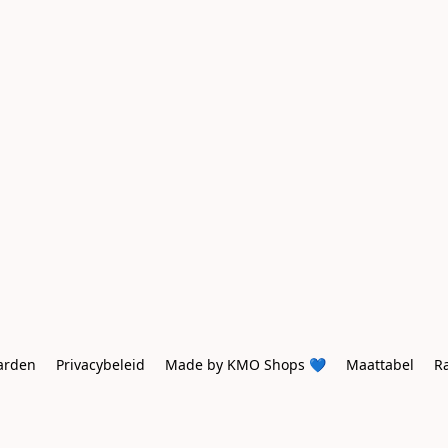
arden
Privacybeleid
Made by KMO Shops 💙
Maattabel
R