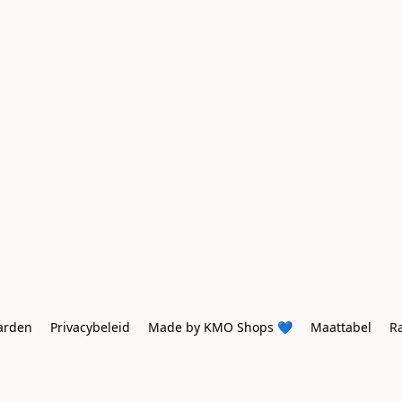
arden
Privacybeleid
Made by KMO Shops 💙
Maattabel
R