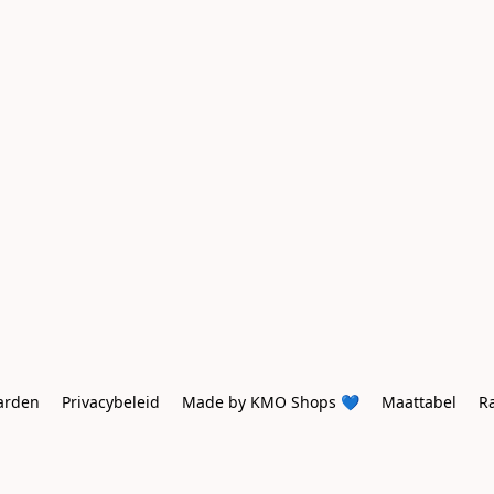
arden
Privacybeleid
Made by KMO Shops 💙
Maattabel
R