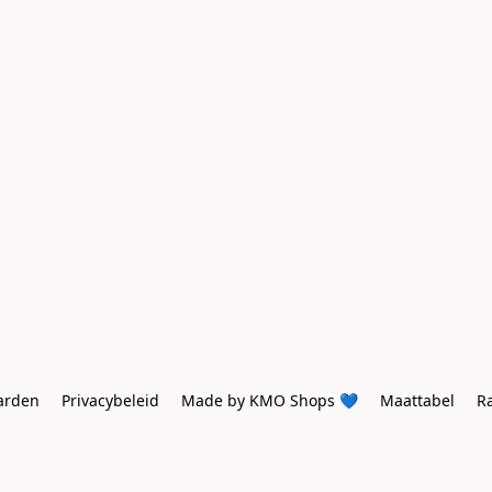
arden
Privacybeleid
Made by KMO Shops 💙
Maattabel
R